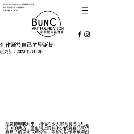
BUNC Art Foundation 必駿藝術基金會
獲政府認可非牟利慈善機構
註冊號碼 91/19342
創作屬於自己的聖誕樹
已更新：
2023年5月30日
聖誕節即將到來，相信不少人都為費盡心思去
不同的商店，甚至網上購買不少的裝置品來佈
置自己的屋企或辦公室，希望可以帶來最濃烈