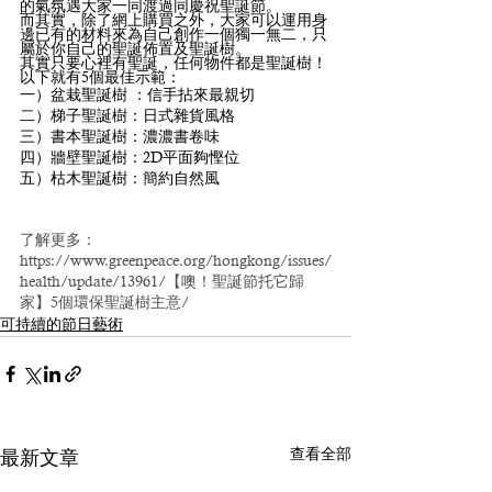
的氣氛遇大家一同渡過同慶祝聖誕節。
而其實，除了網上購買之外，大家可以運用身
邊已有的材料來為自己創作一個獨一無二，只
屬於你自己的聖誕佈置及聖誕樹。
其實只要心裡有聖誕，任何物件都是聖誕樹！
以下就有5個最佳示範：
一）盆栽聖誕樹 ：信手拈來最親切
二）梯子聖誕樹：日式雜貨風格
三）書本聖誕樹：濃濃書卷味
四）牆壁聖誕樹：2D平面夠慳位
五）枯木聖誕樹：簡約自然風
了解更多：
https://www.greenpeace.org/hongkong/issues/
health/update/13961/【噢！聖誕節托它歸
家】5個環保聖誕樹主意/
可持續的節日藝術
查看全部
最新文章