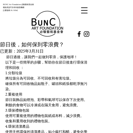
BUNC Art Foundation 必駿藝術基金會
獲政府認可非牟利慈善機構
註冊號碼 91/19342
節日後，如何保到零浪費？
已更新：
2025年3月31日
 節日過後，讓我們一起做到零浪，保護地球
！
以下是一些簡單的步驟，幫助你在節日後進行環保清
理和回收 ：
1.分類垃圾
將垃圾分為可回收、不可回收和有害垃圾。
確保所有可回收物品如瓶子、罐頭和紙張都乾淨無污
染。
2.重複使用
節日裝飾品如燈泡、彩帶和氣球可以保存下次使用。
剩餘的食物可以冷凍或在隔天食用，避免浪費。
3.環保禮物包裝
使用可重複使用的禮物包裝紙或布料，減少浪費。
收集和重用收到的禮物包裝。
4.環保清潔產品
使用天然環保的清潔產品，如小蘇打和醋，避免化學