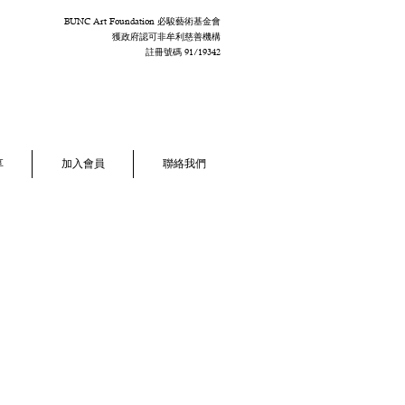
BUNC Art Foundation 必駿藝術基金會
獲政府認可非牟利慈善機構
註冊號碼 91/19342
享
加入會員
聯絡我們