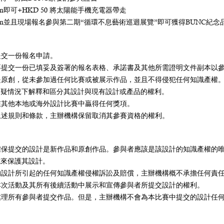
gram即可+HKD 50 將太陽能手機充電器帶走
tagram並且現場報名參與第二期“循環不息藝術巡迴展覽”即可獲得BUNC紀念
能提交一份報名申請。
需要提交一份已填妥及簽署的報名表格、承諾書及其他所需證明文件副本以
須是原創，從未參加過任何比賽或被展示作品，並且不得侵犯任何知識產權
可疑情況下解釋和區分其設計與現有設計或產品的權利。
得在其他本地或海外設計比賽中贏得任何獎項。
反上述規則和條款，主辦機構保留取消其參賽資格的權利。
應確保提交的設計是新作品和原創作品。參與者應該是該設計的知識產權的
施來保護其設計。
交的設計所引起的任何知識產權侵權訴訟及賠償，主辦機構概不承擔任何責
在本次活動及其所有後續活動中展示和宣傳參與者所提交設計的權利。
慎處理所有參與者提交作品。但是，主辦機構不會為本比賽中提交的設計任