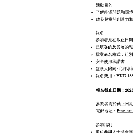
活動目的
了解能源問題和環
啟發兒童的創造力和
報名
參加者應在截止日期
已填妥的及簽署的報
檔案命名格式：​組
安全使用承諾書
監護人陪同/允許承
報名費用：HKD 18
報名截止日期：202
參賽者需於截止日
電郵地址：
Binc_ar
參加福利
每位參與人士將會獲