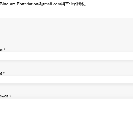
Binc_art_Foundation@gmail.com
與Haley聯絡。
me
il
SAGE