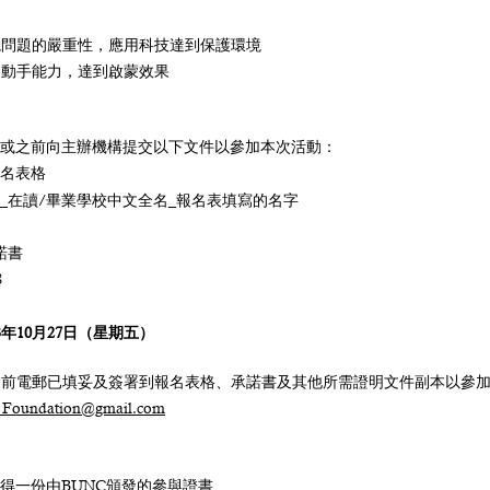
境問題的嚴重性，應用科技達到保護環境
動手能力，達到啟蒙效果​
或之前向主辦機構提交以下文件以參加本次活動：
名表格
別_在讀/畢業學校中文全名_報名表填寫的名字
諾書
8
3年10月27日（星期五）
期前電郵已填妥及簽署到報名表格、承諾書及其他所需證明文件副本以參
t_Foundation@gmail.com
得一份由BUNC頒發的參與證書