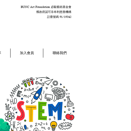
BUNC Art Foundation 必駿藝術基金會
獲政府認可非牟利慈善機構
註冊號碼 91/19342
享
加入會員
聯絡我們