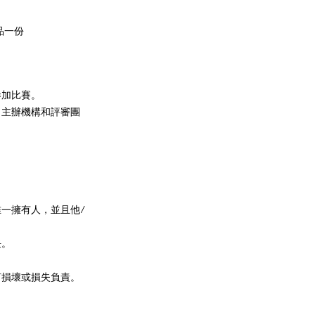
品一份
參加比賽。
。主辦機構和評審團
唯一擁有人，並且他/
任。
何損壞或損失負責。